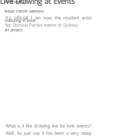
Live Drawing at Events
life drawing
breast cancer aareness
It’s official! I am now the resident artist 
colouring in book
for 
Domina Parties events in Sydney
.
art project
What is it like drawing live for kink events? 
Well... lts just say it has been a very steep 