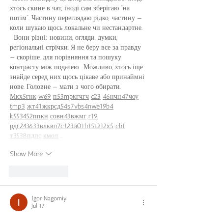
хтось скине в чат, іноді сам зберігаю “на 
потім”. Частину переглядаю рідко, частину — 
коли шукаю щось локальне чи нестандартне.  
  Вони різні: новини, огляди, думки, 
регіональні стрічки. Я не беру все за правду 
— скоріше, для порівняння та пошуку 
контрасту між подачею.  Можливо, хтось іще 
знайде серед них щось цікаве або принаймні 
нове. Головне — мати з чого обирати.  
М
к
х
5
г
нк
w69
п
53
mp
кг
чг
ч
d23
46
н
чн
47
чо
у
tmp3
жт
41
ж
кр
сд
54
s7
vb
s4
nw
e19
b4
k55
34
52
пп
кн
с
о
вн
43
вж
мг
r19
рд
r24
36
33
вл
кв
n7
c123
a01
h15
t21
2x5
cb1
т
35
38
пд
пс
км
ол
 …
Show More
Like
Reply
Igor Nagorniy
Jul 17