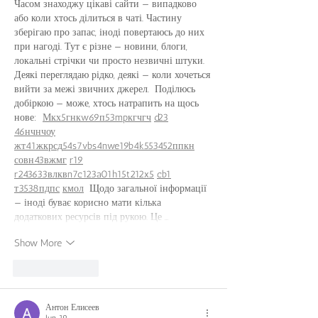
Часом знаходжу цікаві сайти — випадково 
або коли хтось ділиться в чаті. Частину 
зберігаю про запас, іноді повертаюсь до них 
при нагоді. Тут є різне — новини, блоги, 
локальні стрічки чи просто незвичні штуки. 
Деякі переглядаю рідко, деякі — коли хочеться 
вийти за межі звичних джерел.  Поділюсь 
добіркою — може, хтось натрапить на щось 
нове:  
М
к
х
5
г
нк
w69
п
53
mp
кг
чг
ч
d23
46
н
чн
чо
у
жт
41
ж
кр
сд
54
s7
vb
s4
nw
e19
b4
k55
34
52
пп
кн
с
о
вн
43
вж
мг
r19
r24
36
33
вл
кв
n7
c123
a01
h15
t21
2x5
cb1
т
35
38
пд
пс
км
ол
  Щодо загальної інформації 
— іноді буває корисно мати кілька 
додаткових ресурсів під рукою. Це …
Show More
Like
Reply
Антон Елисеев