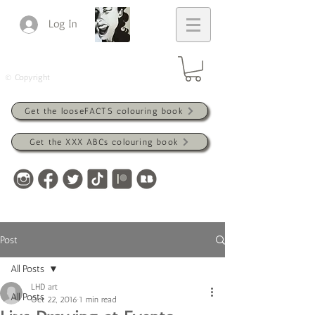
Log In
© Copyright
Get the looseFACTS colouring book
Get the XXX ABCs colouring book
Post
All Posts
LHD art
All Posts
Oct 22, 2016
1 min read