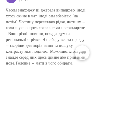
Jun 19
Часом знаходжу ці джерела випадково, іноді 
хтось скине в чат, іноді сам зберігаю “на 
потім”. Частину переглядаю рідко, частину — 
коли шукаю щось локальне чи нестандартне.  
  Вони різні: новини, огляди, думки, 
регіональні стрічки. Я не беру все за правду 
— скоріше, для порівняння та пошуку 
контрасту між подачею.  Можливо, хтось іще 
знайде серед них щось цікаве або принаймні 
нове. Головне — мати з чого обирати.  
М
к
х
5
г
нк
w69
п
53
mp
кг
чг
ч
d23
46
н
чн
47
чо
у
tmp3
жт
41
ж
кр
сд
54
s7
vb
s4
nw
e19
b4
k55
34
52
пп
кн
с
о
вн
43
вж
мг
r19
рд
r24
36
33
вл
кв
n7
c123
a01
h15
t21
2x5
cb1
т
35
38
пд
пс
км
ол
 …
Show More
Like
Reply
Антон Елисеев