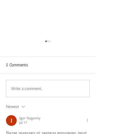
5 Comments
The Breast Version of
The Breast Versio
Write a comment...
Yourself today
Yourself
Newest
Igor Nagorniy
Jul 17
Часом знаходжу ці джерела випадково, іноді 